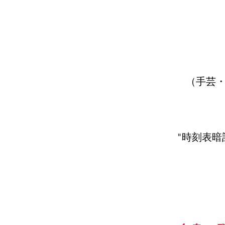
（手芸・
"時刻表暗