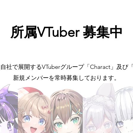
HOME
STUDIO
SERVICE
NEWS
お問い合わせ
所属V
​T
uber 募集中
nでは自社で展開するVTu
berグループ「Charact」及
新規メンバーを常時募集しております。