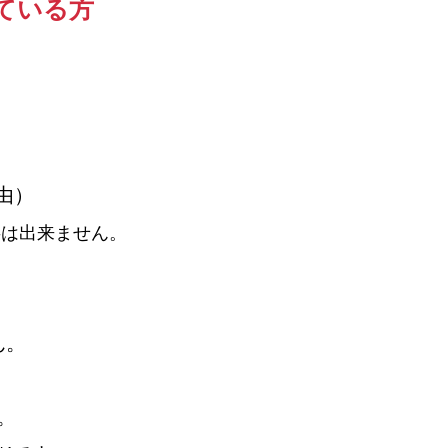
ている方
由）
事は出来ません。
ん。
。