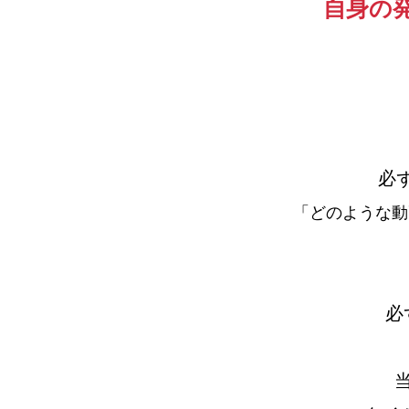
自身の
必
「どのような動
必