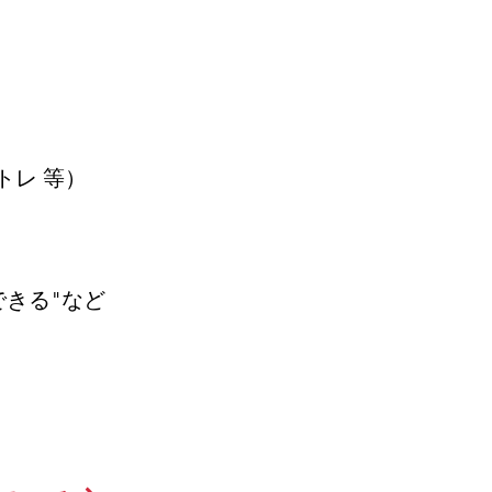
トレ 等）
できる"など