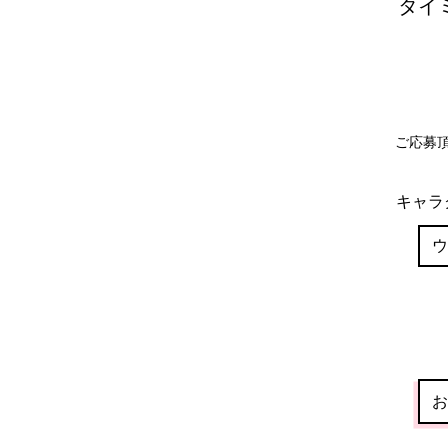
​タ
​ご応
キャラ
プ