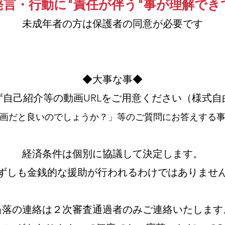
発言・行動に"責任が伴う"事が理解でき
未成年者の方は保護者の同意が必要です
◆大事な事◆
ず自己紹介等の動画U
R
Lをご用意ください
（様式自
画だと良
いので
しょうか？」等のご質問にお答えする
経済条件は個
別に協議して決定します。
ずしも金銭的な援
助が行われる
わけではありませ
​当落の連絡は２次審査通過者のみご連絡いたします