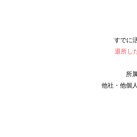
すでに活
退所した
所
他社・他個