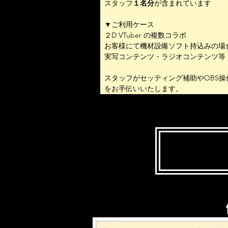
スタッフ
１名分
が含まれています
▼ご利用ケース
​２D VTuber の複数コラボ
お客様にて機材設備ソフト持込みの場
実写コンテンツ・ラジオコンテンツ等
スタッフがセッティング補助やOBS操
​をお手伝いいたします。