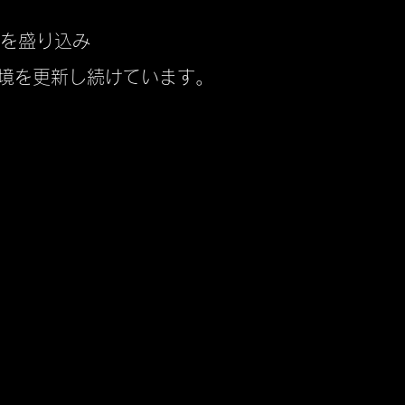
 を盛り込み
境を更新し続けています。
スタジオ設備
OptiTrack Prime17w 14台
OptiTrack Prime13w 12台
OptiTrack Prime13 8台
ワイヤレスヘッドセットマイク 6台
ワイヤレスハンドマイク 2台
​ピンマイク ２台
​ASMRマイク 3Dio
ワイヤレスインイヤーモニター 10台
アナログミキサー TASCAM model 24
デジタルミキサー SoundCraft Ui24R
推奨同時パフォーマンス：3名