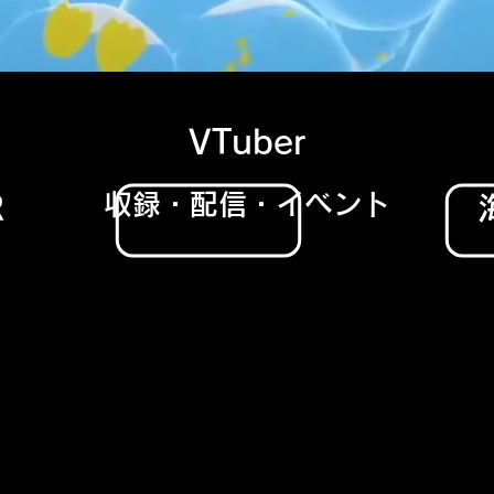
VTuber
収録・配信・イベント
R
モットーは「気軽に使えるハイスペック」
とノ
ウ
ハウを最大限に活かし様々なご要望にお応え
ースタジオならば高機能なのは当たり前の時代。
私
これもできちゃうんですか!?」
と驚かれる仕事をさ