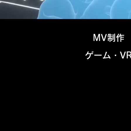
MV制作
​ゲーム・V
豊富な経験
モーションキャプチャ
多くの方から
「え!?