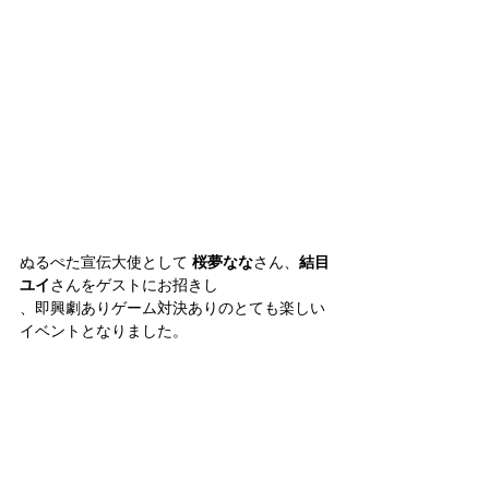
ぬるぺた宣伝大使として 
桜夢なな
さん、
結目
ユイ
さんをゲストにお招きし
、即興劇ありゲーム対決ありのとても楽しい
イベントとなりました。