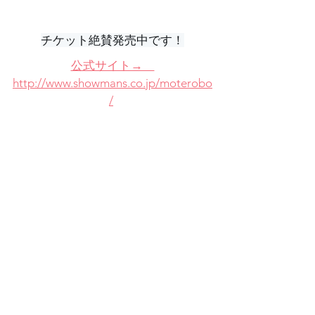
チケット絶賛発売中です！
公式サイト→　
http://www.showmans.co.jp/moterobo
/