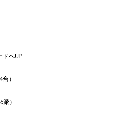
ードへUP
24台）
6派）