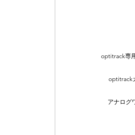
optitra
optit
アナログ