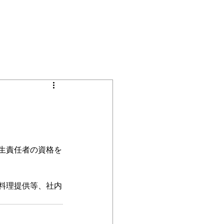
スタジオ利用規約
VTuber募集
衛生責任者の資格を
の料理提供等、社内